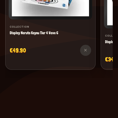
COLLECTION
Display Naruto Kayou Tier 4 Wave 6
COLLEC
Display M
€49.90
×
€34.