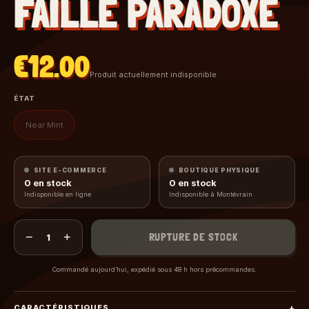
FAILLE PARADOXE
€12.00
Produit actuellement indisponible
ÉTAT
Near Mint
SITE E-COMMERCE
BOUTIQUE PHYSIQUE
0
en stock
0
en stock
Indisponible en ligne
Indisponible à Montévrain
−
+
RUPTURE DE STOCK
1
Commandé aujourd’hui, expédié sous 48 h hors précommandes.
CARACTÉRISTIQUES
+