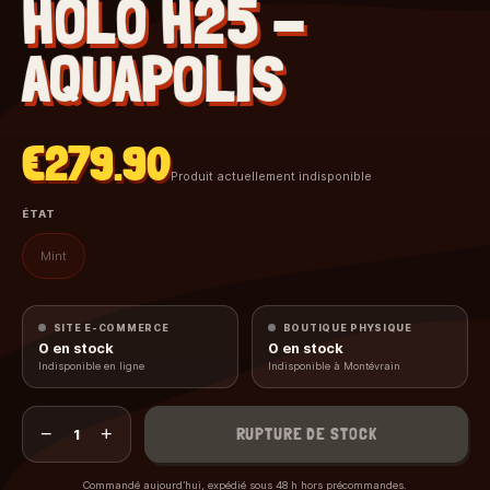
HOLO H25 -
AQUAPOLIS
€279.90
Produit actuellement indisponible
ÉTAT
Mint
SITE E-COMMERCE
BOUTIQUE PHYSIQUE
0
en stock
0
en stock
Indisponible en ligne
Indisponible à Montévrain
−
+
RUPTURE DE STOCK
1
Commandé aujourd’hui, expédié sous 48 h hors précommandes.