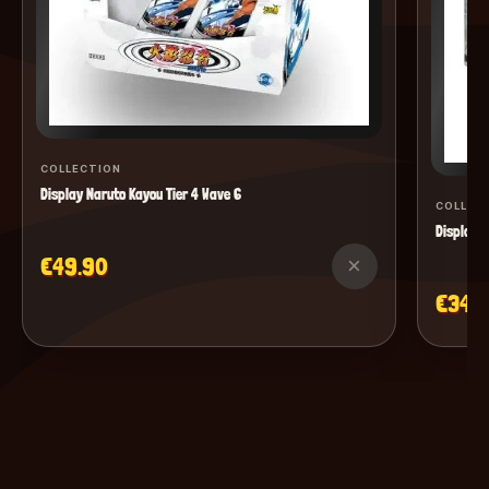
COLLECTION
Display Naruto Kayou Tier 4 Wave 6
COLLEC
Display M
€49.90
×
€34.