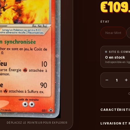
€109
ÉTAT
Near Mint
SITE E-COM
0
en stock
Indisponible en li
−
+
1
C
CARACTÉRIST
DÉPLACEZ LE POINTEUR POUR EXPLORER
LIVRAISON ET