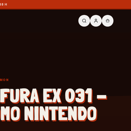
48 H
ÉMON
FURA EX 031 -
MO NINTENDO