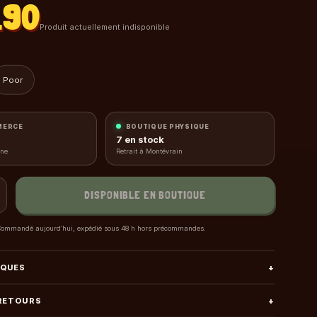
.90
Produit actuellement indisponible
Poor
MERCE
BOUTIQUE PHYSIQUE
7
en stock
gne
Retrait à Montévrain
DISPONIBLE EN BOUTIQUE
ommandé aujourd’hui, expédié sous 48 h hors précommandes.
IQUES
+
 RETOURS
+