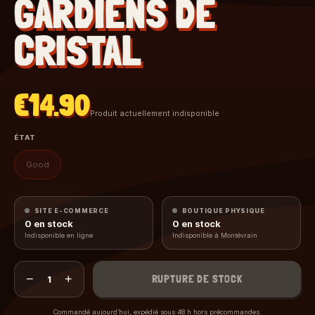
GARDIENS DE
CRISTAL
€14.90
Produit actuellement indisponible
ÉTAT
Good
SITE E-COMMERCE
BOUTIQUE PHYSIQUE
0
en stock
0
en stock
Indisponible en ligne
Indisponible à Montévrain
−
+
RUPTURE DE STOCK
1
Commandé aujourd’hui, expédié sous 48 h hors précommandes.