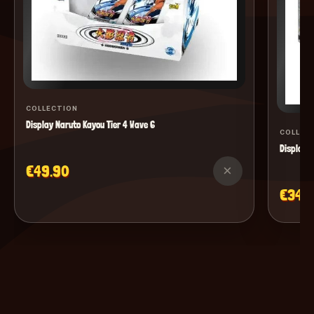
COLLECTION
Display Naruto Kayou Tier 4 Wave 6
COLLEC
Display M
€49.90
×
€34.