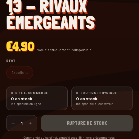
13 - RIVAUX
ÉMERGEANTS
€4.90
Produit actuellement indisponible
ÉTAT
Excellent
SITE E-COMMERCE
BOUTIQUE PHYSIQUE
0
en stock
0
en stock
Indisponible en ligne
Indisponible à Montévrain
−
+
RUPTURE DE STOCK
1
Commandé aujourd’hui, expédié sous 48 h hors précommandes.