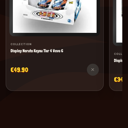
COLLECTION
Display Naruto Kayou Tier 4 Wave 6
COLLEC
Display M
€49.90
×
€34.