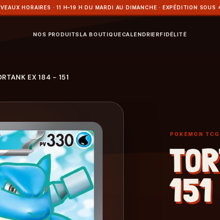
VEAUX HORAIRES · 11 H–19 H DU MARDI AU DIMANCHE · EXPÉDITION SOUS 
NOS PRODUITS
LA BOUTIQUE
CALENDRIER
FIDÉLITÉ
RTANK EX 184 - 151
POKEMON TCG
TOR
151