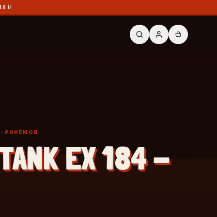
48 H
· POKÉMON
TANK EX 184 -