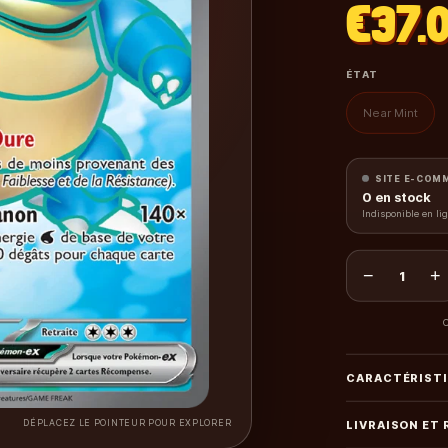
€37.
ÉTAT
Near Mint
SITE E-COM
0
en stock
Indisponible en li
−
+
1
C
CARACTÉRIST
DÉPLACEZ LE POINTEUR POUR EXPLORER
LIVRAISON ET