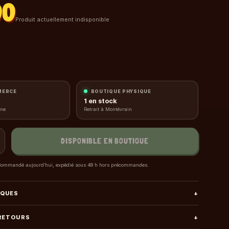
00
Produit actuellement indisponible
MERCE
BOUTIQUE PHYSIQUE
1
en stock
gne
Retrait à Montévrain
DISPONIBLE EN BOUTIQUE
ommandé aujourd’hui, expédié sous 48 h hors précommandes.
IQUES
+
 RETOURS
+