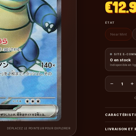
€12.
ÉTAT
Near Mint
SITE E-COM
0
en stock
Indisponible en li
−
+
1
C
CARACTÉRIST
DÉPLACEZ LE POINTEUR POUR EXPLORER
LIVRAISON ET