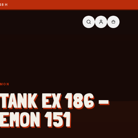
48 H
ÉMON
TANK EX 186 -
EMON 151