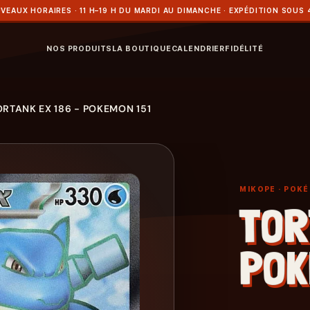
VEAUX HORAIRES · 11 H–19 H DU MARDI AU DIMANCHE · EXPÉDITION SOUS 
NOS PRODUITS
LA BOUTIQUE
CALENDRIER
FIDÉLITÉ
ORTANK EX 186 - POKEMON 151
MIKOPE
· POK
TOR
POK