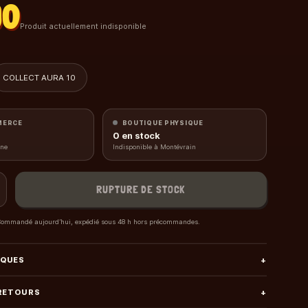
90
Produit actuellement indisponible
COLLECT AURA 10
MERCE
BOUTIQUE PHYSIQUE
0
en stock
gne
Indisponible à Montévrain
RUPTURE DE STOCK
ommandé aujourd’hui, expédié sous 48 h hors précommandes.
IQUES
+
 RETOURS
+