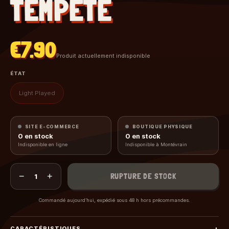
TEMPÊTE
€7.90
Produit actuellement indisponible
ÉTAT
Light Played
SITE E-COMMERCE
BOUTIQUE PHYSIQUE
0
en stock
0
en stock
Indisponible en ligne
Indisponible à Montévrain
−
+
RUPTURE DE STOCK
1
Commandé aujourd’hui, expédié sous 48 h hors précommandes.
CARACTÉRISTIQUES
+