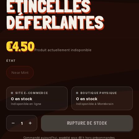
ÉTINCELLES
DÉFERLANTES
€4.50
Produit actuellement indisponible
ÉTAT
Near Mint
SITE E-COMMERCE
BOUTIQUE PHYSIQUE
0
en stock
0
en stock
Indisponible en ligne
Indisponible à Montévrain
−
+
RUPTURE DE STOCK
1
Commandé aujourd’hui, expédié sous 48 h hors précommandes.