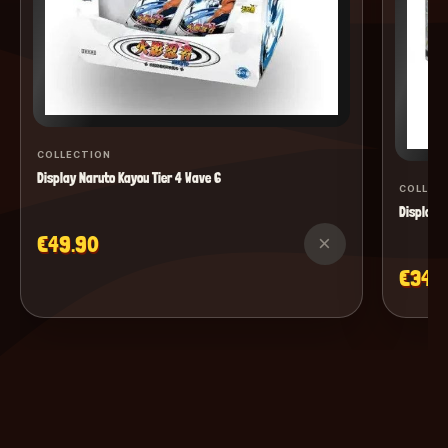
COLLECTION
Display Naruto Kayou Tier 4 Wave 6
COLLEC
Display M
€49.90
×
€34.