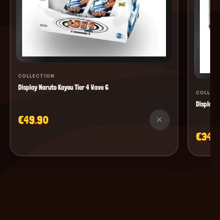
COLLECTION
Display Naruto Kayou Tier 4 Wave 6
COLLEC
Display M
€49.90
×
€34.