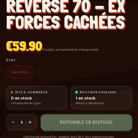
REVERSE 70 - EX
FORCES CACHÉES
€59.90
Produit actuellement indisponible
ÉTAT
Near Mint
SITE E-COMMERCE
BOUTIQUE PHYSIQUE
0
en stock
1
en stock
Indisponible en ligne
Retrait à Montévrain
−
+
DISPONIBLE EN BOUTIQUE
1
Commandé aujourd’hui, expédié sous 48 h hors précommandes.