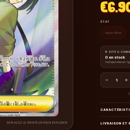
€6.9
ÉTAT
Near Mint
SITE E-COM
0
en stock
Indisponible en li
−
+
1
C
CARACTÉRIST
DÉPLACEZ LE POINTEUR POUR EXPLORER
LIVRAISON ET