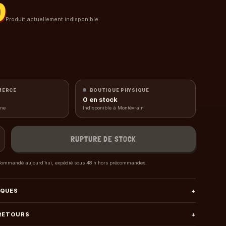
0
Produit actuellement indisponible
MERCE
BOUTIQUE PHYSIQUE
0
en stock
gne
Indisponible à Montévrain
RUPTURE DE STOCK
ommandé aujourd’hui, expédié sous 48 h hors précommandes.
IQUES
+
 RETOURS
+