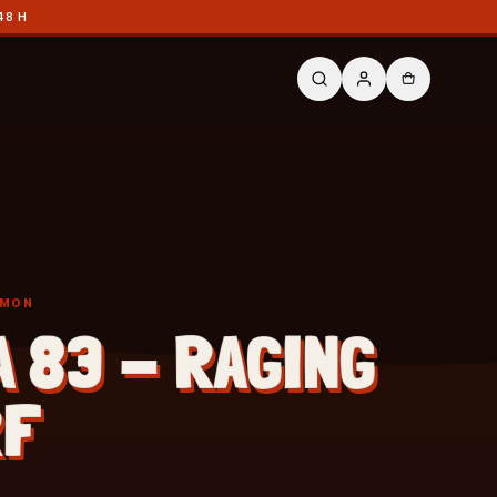
48 H
ÉMON
A 83 - RAGING
RF