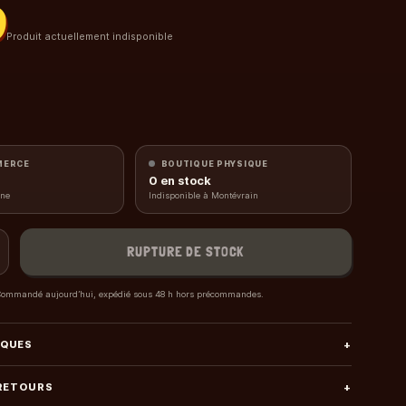
0
Produit actuellement indisponible
MERCE
BOUTIQUE PHYSIQUE
0
en stock
gne
Indisponible à Montévrain
RUPTURE DE STOCK
ommandé aujourd’hui, expédié sous 48 h hors précommandes.
IQUES
+
 RETOURS
+