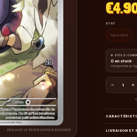
€4.9
ETAT
Near Mint
SITE E-COM
0
en stock
Indisponible en li
−
+
1
C
CARACTÉRIST
DÉPLACEZ LE POINTEUR POUR EXPLORER
LIVRAISON ET