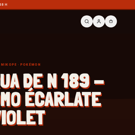
48 H
Y MIKOPE
· POKÉMON
UA DE N 189 -
MO ÉCARLATE
VIOLET