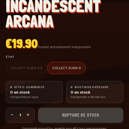
INCANDESCENT
ARCANA
€19.90
Produit actuellement indisponible
ÉTAT
COLLECT AURA 9.5
COLLECT AURA 9
SITE E-COMMERCE
BOUTIQUE PHYSIQUE
0
en stock
0
en stock
Indisponible en ligne
Indisponible à Montévrain
−
+
RUPTURE DE STOCK
1
Commandé aujourd’hui, expédié sous 48 h hors précommandes.