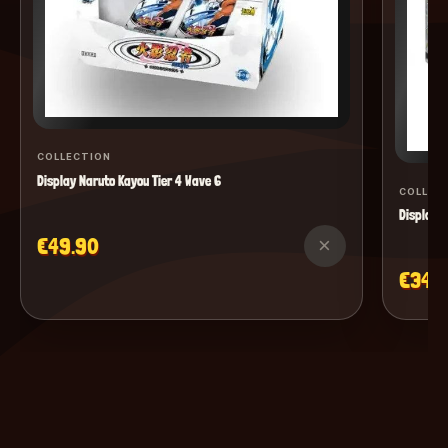
COLLECTION
Display Naruto Kayou Tier 4 Wave 6
COLLEC
Display M
€49.90
×
€34.