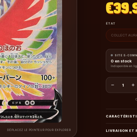
€39.
ÉTAT
COLLECT AURA
SITE E-COM
0
en stock
Indisponible en li
−
+
1
C
CARACTÉRIST
DÉPLACEZ LE POINTEUR POUR EXPLORER
LIVRAISON ET