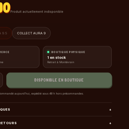
90
Produit actuellement indisponible
 9.5
COLLECT AURA 9
MERCE
BOUTIQUE PHYSIQUE
1
en stock
gne
Retrait à Montévrain
DISPONIBLE EN BOUTIQUE
ommandé aujourd’hui, expédié sous 48 h hors précommandes.
IQUES
+
 RETOURS
+