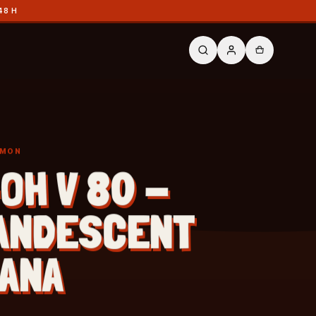
48 H
ÉMON
OH V 80 -
ANDESCENT
ANA